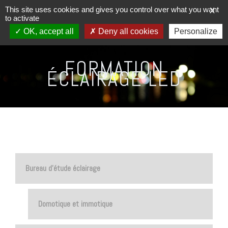
This site uses cookies and gives you control over what you want
X
to activate
OK, accept all
Deny all cookies
Personalize
FORMATION
ÉCLAIRAGE LED
Bureau d’étude éclairage
Domotique et immotique